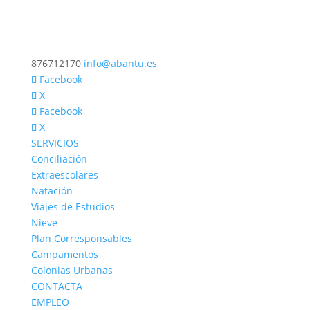
876712170
info@abantu.es
Facebook
X
Facebook
X
SERVICIOS
Conciliación
Extraescolares
Natación
Viajes de Estudios
Nieve
Plan Corresponsables
Campamentos
Colonias Urbanas
CONTACTA
EMPLEO