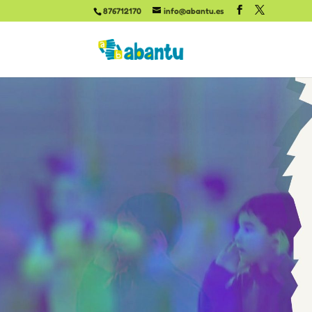
876712170
info@abantu.es