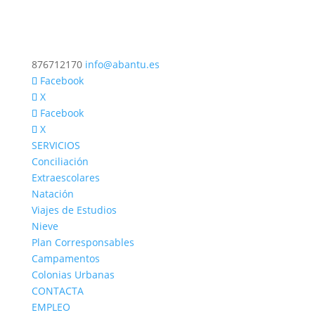
876712170
info@abantu.es
Facebook
X
Facebook
X
SERVICIOS
Conciliación
Extraescolares
Natación
Viajes de Estudios
Nieve
Plan Corresponsables
Campamentos
Colonias Urbanas
CONTACTA
EMPLEO