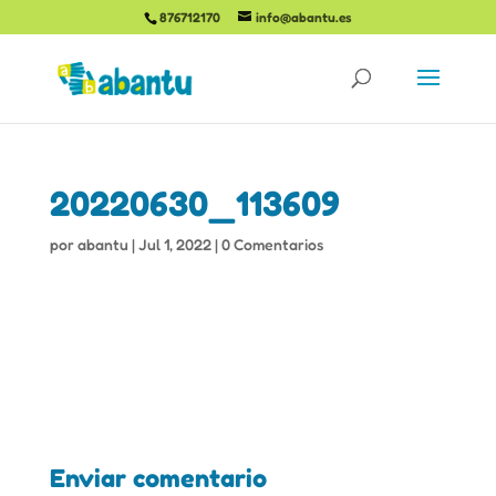
876712170
info@abantu.es
20220630_113609
por
abantu
|
Jul 1, 2022
|
0 Comentarios
Enviar comentario