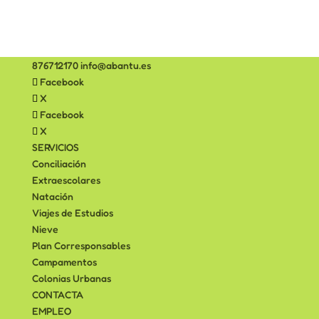
876712170
info@abantu.es
Facebook
X
Facebook
X
SERVICIOS
Conciliación
Extraescolares
Natación
Viajes de Estudios
Nieve
Plan Corresponsables
Campamentos
Colonias Urbanas
CONTACTA
EMPLEO