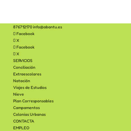
876712170
info@abantu.es
Facebook
X
Facebook
X
SERVICIOS
Conciliación
Extraescolares
Natación
Viajes de Estudios
Nieve
Plan Corresponsables
Campamentos
Colonias Urbanas
CONTACTA
EMPLEO