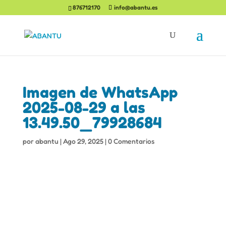
876712170
info@abantu.es
Imagen de WhatsApp
2025-08-29 a las
13.49.50_79928684
por
abantu
|
Ago 29, 2025
|
0 Comentarios