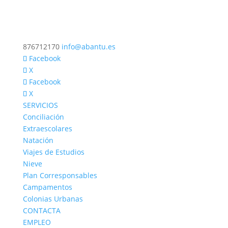
876712170
info@abantu.es
Facebook
X
Facebook
X
SERVICIOS
Conciliación
Extraescolares
Natación
Viajes de Estudios
Nieve
Plan Corresponsables
Campamentos
Colonias Urbanas
CONTACTA
EMPLEO