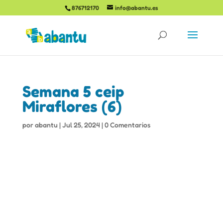
876712170
info@abantu.es
Semana 5 ceip
Miraflores (6)
por
abantu
|
Jul 25, 2024
|
0 Comentarios