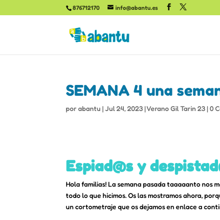
876712170
info@abantu.es
SEMANA 4 una semana
por
abantu
|
Jul 24, 2023
|
Verano Gil Tarin 23
|
0 
Espiad@s y despistad
Hola familias! La semana pasada taaaaanto nos me
todo lo que hicimos. Os las mostramos ahora, porq
un cortometraje que os dejamos en enlace a cont