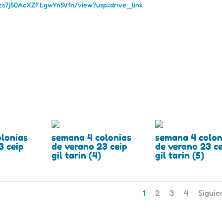
6zs7j50AcXZFLgwYn5V1n/view?usp=drive_link
lonias
semana 4 colonias
semana 4 colon
3 ceip
de verano 23 ceip
de verano 23 ce
gil tarin (4)
gil tarin (5)
1
2
3
4
Siguie