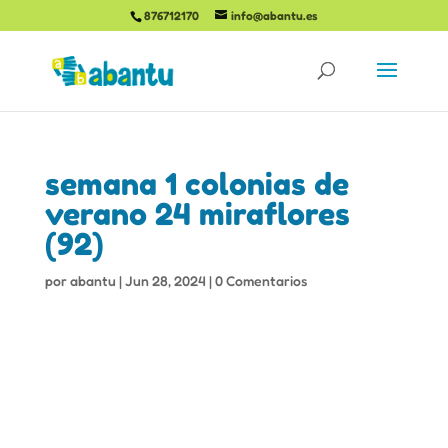
876712170
info@abantu.es
semana 1 colonias de
verano 24 miraflores
(92)
por
abantu
|
Jun 28, 2024
|
0 Comentarios