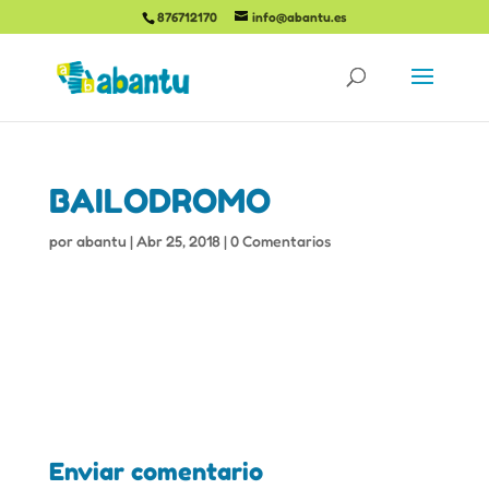
876712170
info@abantu.es
BAILODROMO
por
abantu
|
Abr 25, 2018
|
0 Comentarios
Enviar comentario