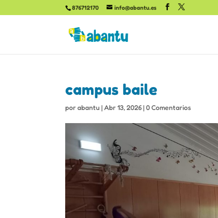
876712170
info@abantu.es
campus baile
por
abantu
|
Abr 13, 2026
|
0 Comentarios