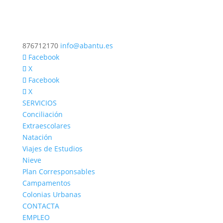
876712170
info@abantu.es
Facebook
X
Facebook
X
SERVICIOS
Conciliación
Extraescolares
Natación
Viajes de Estudios
Nieve
Plan Corresponsables
Campamentos
Colonias Urbanas
CONTACTA
EMPLEO