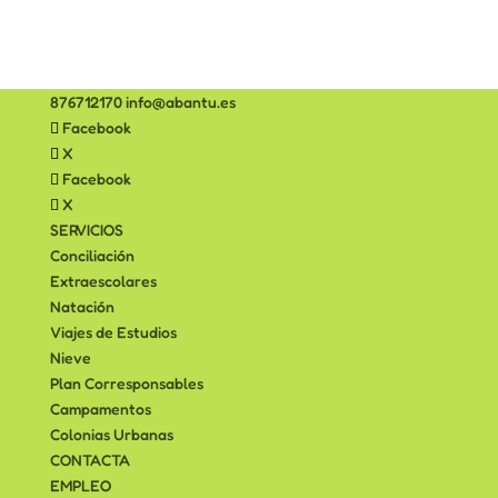
876712170
info@abantu.es
Facebook
X
Facebook
X
SERVICIOS
Conciliación
Extraescolares
Natación
Viajes de Estudios
Nieve
Plan Corresponsables
Campamentos
Colonias Urbanas
CONTACTA
EMPLEO