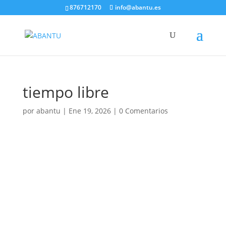
876712170
info@abantu.es
tiempo libre
por
abantu
|
Ene 19, 2026
|
0 Comentarios