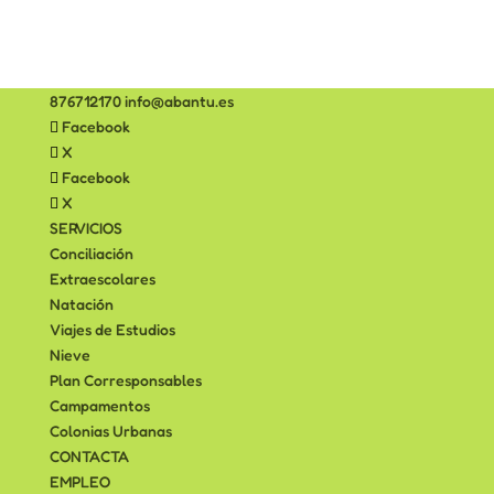
876712170
info@abantu.es
Facebook
X
Facebook
X
SERVICIOS
Conciliación
Extraescolares
Natación
Viajes de Estudios
Nieve
Plan Corresponsables
Campamentos
Colonias Urbanas
CONTACTA
EMPLEO