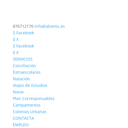
876712170
info@abantu.es
Facebook
X
Facebook
X
SERVICIOS
Conciliación
Extraescolares
Natación
Viajes de Estudios
Nieve
Plan Corresponsables
Campamentos
Colonias Urbanas
CONTACTA
EMPLEO