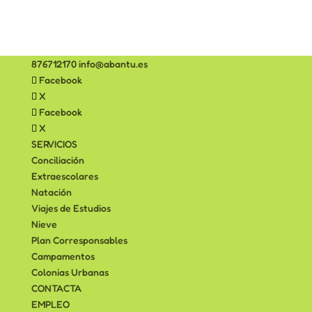
876712170
info@abantu.es
Facebook
X
Facebook
X
SERVICIOS
Conciliación
Extraescolares
Natación
Viajes de Estudios
Nieve
Plan Corresponsables
Campamentos
Colonias Urbanas
CONTACTA
EMPLEO