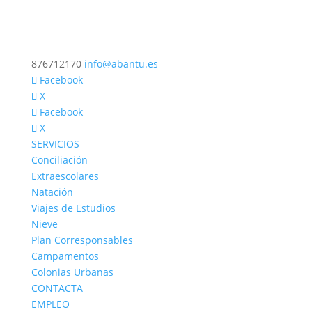
876712170
info@abantu.es
Facebook
X
Facebook
X
SERVICIOS
Conciliación
Extraescolares
Natación
Viajes de Estudios
Nieve
Plan Corresponsables
Campamentos
Colonias Urbanas
CONTACTA
EMPLEO