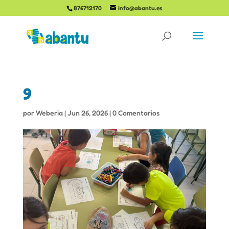
876712170
info@abantu.es
9
por
Weberia
|
Jun 26, 2026
|
0 Comentarios