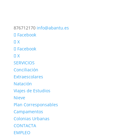
876712170
info@abantu.es
Facebook
X
Facebook
X
SERVICIOS
Conciliación
Extraescolares
Natación
Viajes de Estudios
Nieve
Plan Corresponsables
Campamentos
Colonias Urbanas
CONTACTA
EMPLEO