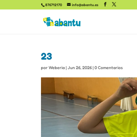
876712170
info@abantu.es
23
por
Weberia
|
Jun 26, 2026
|
0 Comentarios