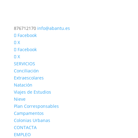
876712170
info@abantu.es
Facebook
X
Facebook
X
SERVICIOS
Conciliación
Extraescolares
Natación
Viajes de Estudios
Nieve
Plan Corresponsables
Campamentos
Colonias Urbanas
CONTACTA
EMPLEO