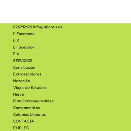
876712170
info@abantu.es
Facebook
X
Facebook
X
SERVICIOS
Conciliación
Extraescolares
Natación
Viajes de Estudios
Nieve
Plan Corresponsables
Campamentos
Colonias Urbanas
CONTACTA
EMPLEO