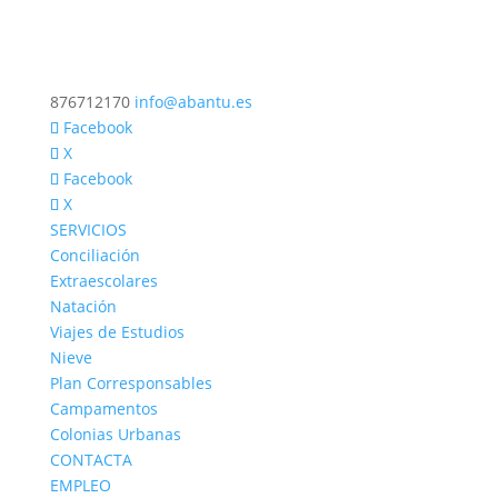
876712170
info@abantu.es
Facebook
X
Facebook
X
SERVICIOS
Conciliación
Extraescolares
Natación
Viajes de Estudios
Nieve
Plan Corresponsables
Campamentos
Colonias Urbanas
CONTACTA
EMPLEO