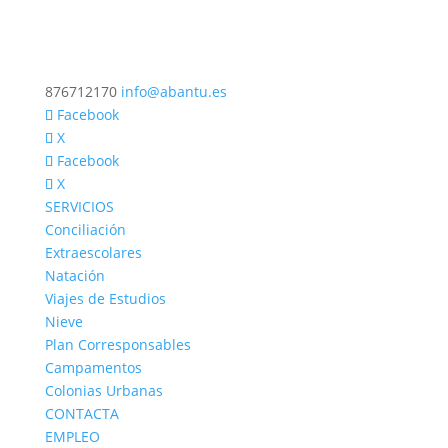
876712170
info@abantu.es
Facebook
X
Facebook
X
SERVICIOS
Conciliación
Extraescolares
Natación
Viajes de Estudios
Nieve
Plan Corresponsables
Campamentos
Colonias Urbanas
CONTACTA
EMPLEO