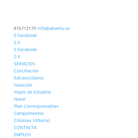
876712170
info@abantu.es
Facebook
X
Facebook
X
SERVICIOS
Conciliación
Extraescolares
Natación
Viajes de Estudios
Nieve
Plan Corresponsables
Campamentos
Colonias Urbanas
CONTACTA
EMPLEO