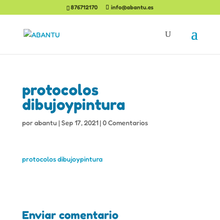
876712170
info@abantu.es
protocolos
dibujoypintura
por
abantu
|
Sep 17, 2021
|
0 Comentarios
protocolos dibujoypintura
Enviar comentario