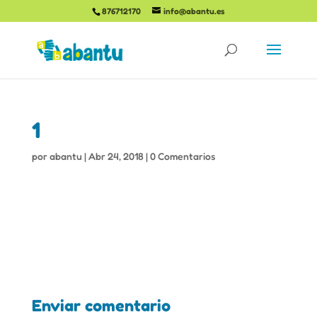
876712170
info@abantu.es
1
por
abantu
|
Abr 24, 2018
|
0 Comentarios
Enviar comentario