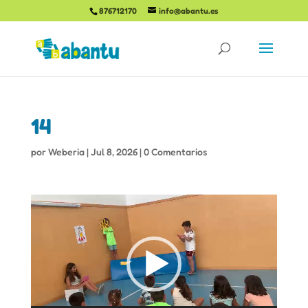
876712170
info@abantu.es
14
por
Weberia
|
Jul 8, 2026
|
0 Comentarios
Reproductor
de
vídeo