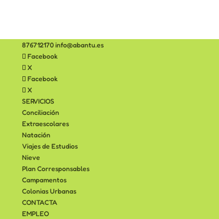
876712170
info@abantu.es
Facebook
X
Facebook
X
SERVICIOS
Conciliación
Extraescolares
Natación
Viajes de Estudios
Nieve
Plan Corresponsables
Campamentos
Colonias Urbanas
CONTACTA
EMPLEO