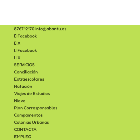
876712170
info@abantu.es
Facebook
X
Facebook
X
SERVICIOS
Conciliación
Extraescolares
Natación
Viajes de Estudios
Nieve
Plan Corresponsables
Campamentos
Colonias Urbanas
CONTACTA
EMPLEO