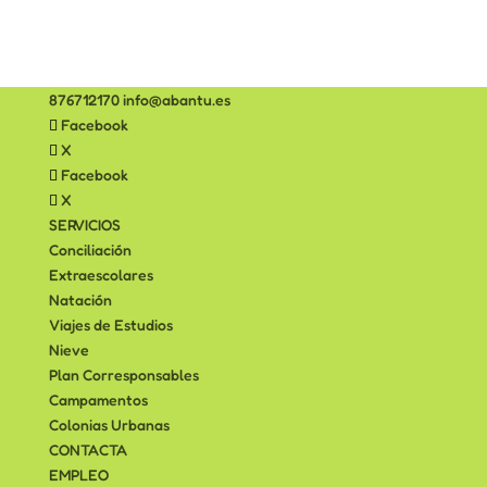
876712170
info@abantu.es
Facebook
X
Facebook
X
SERVICIOS
Conciliación
Extraescolares
Natación
Viajes de Estudios
Nieve
Plan Corresponsables
Campamentos
Colonias Urbanas
CONTACTA
EMPLEO