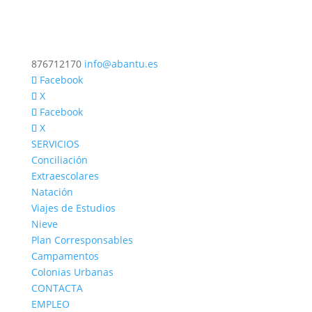
876712170
info@abantu.es
Facebook
X
Facebook
X
SERVICIOS
Conciliación
Extraescolares
Natación
Viajes de Estudios
Nieve
Plan Corresponsables
Campamentos
Colonias Urbanas
CONTACTA
EMPLEO