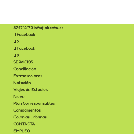
876712170
info@abantu.es
Facebook
X
Facebook
X
SERVICIOS
Conciliación
Extraescolares
Natación
Viajes de Estudios
Nieve
Plan Corresponsables
Campamentos
Colonias Urbanas
CONTACTA
EMPLEO