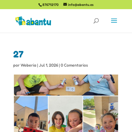
876712170
info@abantu.es
27
por
Weberia
|
Jul 1, 2026
|
0 Comentarios