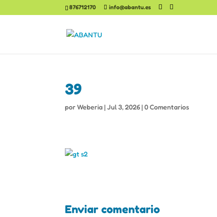
876712170
info@abantu.es
39
por
Weberia
|
Jul 3, 2026
|
0 Comentarios
Enviar comentario