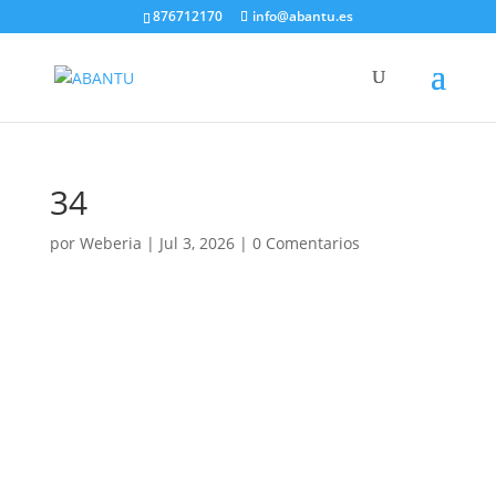
876712170
info@abantu.es
34
por
Weberia
|
Jul 3, 2026
|
0 Comentarios