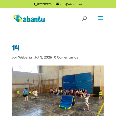
876712170
info@abantu.es
14
por
Weberia
|
Jul 3, 2026
|
0 Comentarios