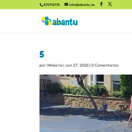
876712170
info@abantu.es
5
por
Weberia
|
Jun 27, 2026
|
0 Comentarios