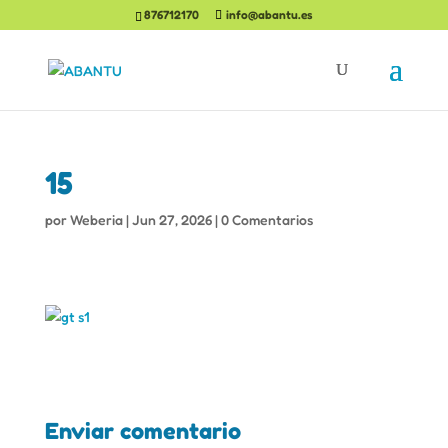
876712170
info@abantu.es
15
por
Weberia
|
Jun 27, 2026
|
0 Comentarios
Enviar comentario