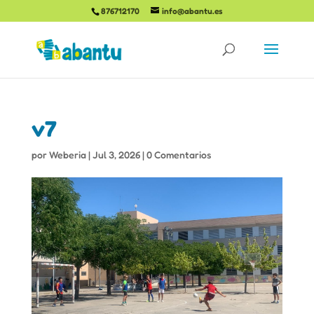
876712170
info@abantu.es
v7
por
Weberia
|
Jul 3, 2026
|
0 Comentarios