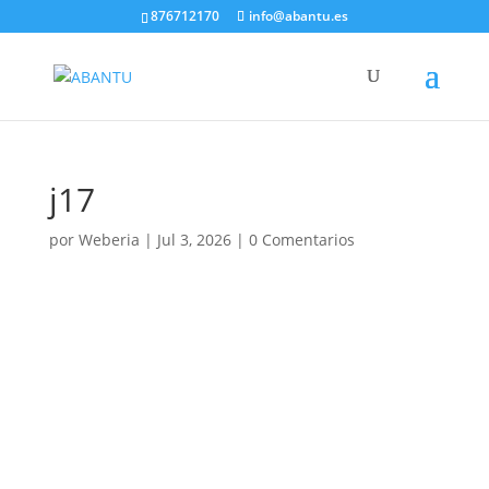
876712170
info@abantu.es
j17
por
Weberia
|
Jul 3, 2026
|
0 Comentarios