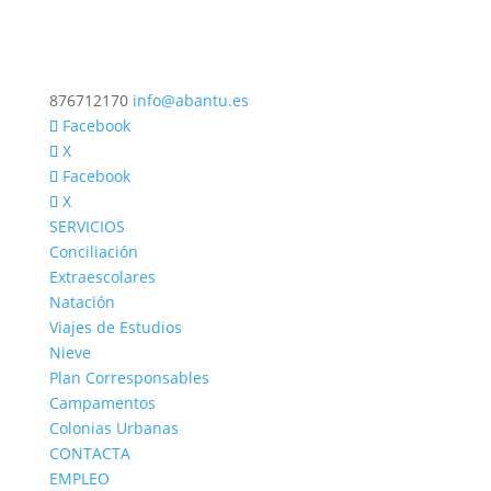
876712170
info@abantu.es
Facebook
X
Facebook
X
SERVICIOS
Conciliación
Extraescolares
Natación
Viajes de Estudios
Nieve
Plan Corresponsables
Campamentos
Colonias Urbanas
CONTACTA
EMPLEO