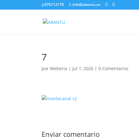
876712170
info@abantu.es
7
por
Weberia
|
Jul 1, 2026
|
0 Comentarios
Enviar comentario