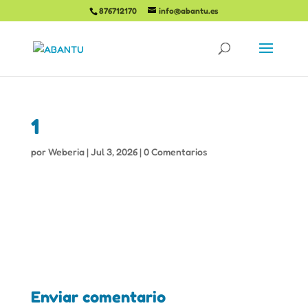
876712170
info@abantu.es
1
por
Weberia
|
Jul 3, 2026
|
0 Comentarios
Enviar comentario