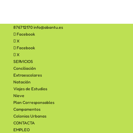
876712170
info@abantu.es
Facebook
X
Facebook
X
SERVICIOS
Conciliación
Extraescolares
Natación
Viajes de Estudios
Nieve
Plan Corresponsables
Campamentos
Colonias Urbanas
CONTACTA
EMPLEO