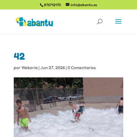
876712170
info@abantu.es
42
por
Weberia
|
Jun 27, 2026
|
0 Comentarios