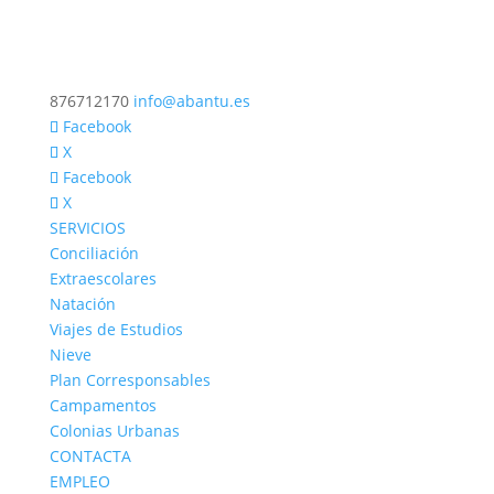
876712170
info@abantu.es
Facebook
X
Facebook
X
SERVICIOS
Conciliación
Extraescolares
Natación
Viajes de Estudios
Nieve
Plan Corresponsables
Campamentos
Colonias Urbanas
CONTACTA
EMPLEO